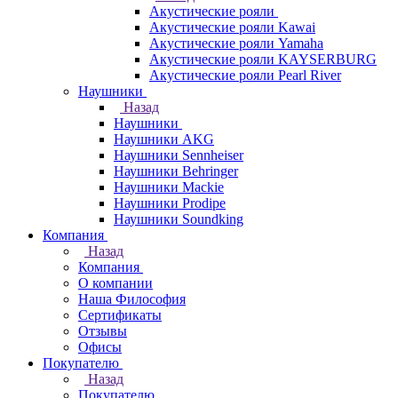
Акустические рояли
Акустические рояли Kawai
Акустические рояли Yamaha
Акустические рояли KAYSERBURG
Акустические рояли Pearl River
Наушники
Назад
Наушники
Наушники AKG
Наушники Sennheiser
Наушники Behringer
Наушники Mackie
Наушники Prodipe
Наушники Soundking
Компания
Назад
Компания
О компании
Наша Философия
Сертификаты
Отзывы
Офисы
Покупателю
Назад
Покупателю