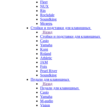
Fleet
NUX
Rin
Rockdale
Soundking
Мозеръ
Стойки и подставки для клавишных
Назад
Стойки и подставки для клавишных
Casio
Yamaha
Korg
Roland
Athletic
JAM
Foix
Pearl River
Soundking
Педали для клавишных
Назад
Педали для клавишных
Casio
Yamaha
M-audio
Vision