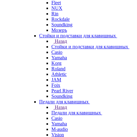
Fleet
NUX
Rin
Rockdale
Soundking
Мозеръ
Стойки и подставки для клавишных
Назад
Стойки и подставки для клавишных
Casio
Yamaha
Korg
Roland
Athletic
JAM
Foix
Pearl River
Soundking
Педали для клавишных
Назад
Педали для клавишных
Casio
Yamaha
M-audio
Vision