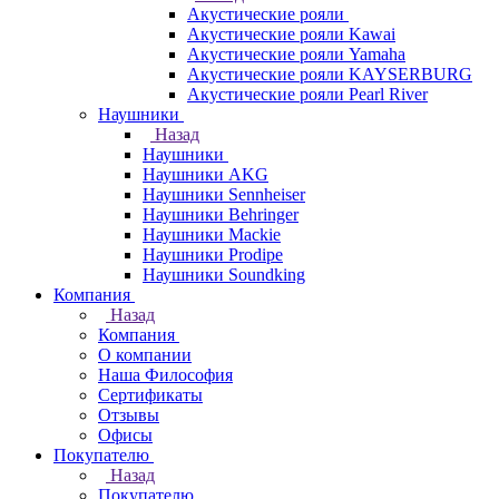
Акустические рояли
Акустические рояли Kawai
Акустические рояли Yamaha
Акустические рояли KAYSERBURG
Акустические рояли Pearl River
Наушники
Назад
Наушники
Наушники AKG
Наушники Sennheiser
Наушники Behringer
Наушники Mackie
Наушники Prodipe
Наушники Soundking
Компания
Назад
Компания
О компании
Наша Философия
Сертификаты
Отзывы
Офисы
Покупателю
Назад
Покупателю