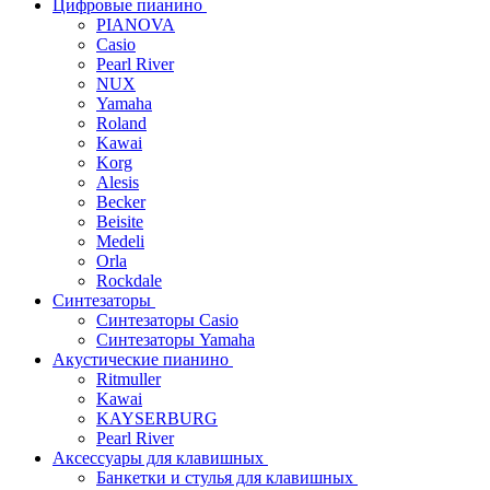
Цифровые пианино
PIANOVA
Casio
Pearl River
NUX
Yamaha
Roland
Kawai
Korg
Alesis
Becker
Beisite
Medeli
Orla
Rockdale
Синтезаторы
Синтезаторы Casio
Синтезаторы Yamaha
Акустические пианино
Ritmuller
Kawai
KAYSERBURG
Pearl River
Аксессуары для клавишных
Банкетки и стулья для клавишных