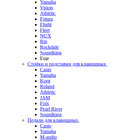
Yamaha
Vision
Athletic
Fotura
Flight
Fleet
NUX
Rin
Rockdale
Soundking
Еще
Стойки и подставки для клавишных
Casio
Yamaha
Korg
Roland
Athletic
JAM
Foix
Pearl River
Soundking
Педали для клавишных
Casio
Yamaha
M-audio