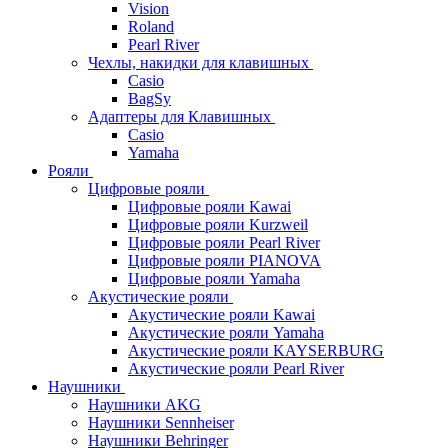
Vision
Roland
Pearl River
Чехлы, накидки для клавишных
Casio
BagSy
Адаптеры для Клавишных
Casio
Yamaha
Рояли
Цифровые рояли
Цифровые рояли Kawai
Цифровые рояли Kurzweil
Цифровые рояли Pearl River
Цифровые рояли PIANOVA
Цифровые рояли Yamaha
Акустические рояли
Акустические рояли Kawai
Акустические рояли Yamaha
Акустические рояли KAYSERBURG
Акустические рояли Pearl River
Наушники
Наушники AKG
Наушники Sennheiser
Наушники Behringer