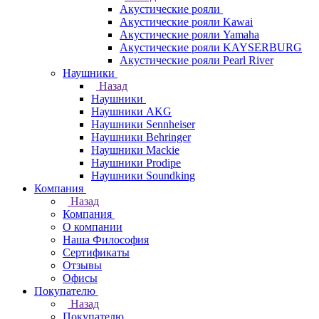
Акустические рояли
Акустические рояли Kawai
Акустические рояли Yamaha
Акустические рояли KAYSERBURG
Акустические рояли Pearl River
Наушники
Назад
Наушники
Наушники AKG
Наушники Sennheiser
Наушники Behringer
Наушники Mackie
Наушники Prodipe
Наушники Soundking
Компания
Назад
Компания
О компании
Наша Философия
Сертификаты
Отзывы
Офисы
Покупателю
Назад
Покупателю