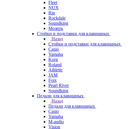
Fleet
NUX
Rin
Rockdale
Soundking
Мозеръ
Стойки и подставки для клавишных
Назад
Стойки и подставки для клавишных
Casio
Yamaha
Korg
Roland
Athletic
JAM
Foix
Pearl River
Soundking
Педали для клавишных
Назад
Педали для клавишных
Casio
Yamaha
M-audio
Vision