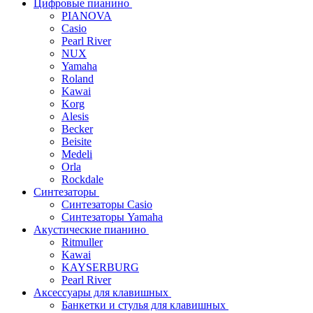
Цифровые пианино
PIANOVA
Casio
Pearl River
NUX
Yamaha
Roland
Kawai
Korg
Alesis
Becker
Beisite
Medeli
Orla
Rockdale
Синтезаторы
Синтезаторы Casio
Синтезаторы Yamaha
Акустические пианино
Ritmuller
Kawai
KAYSERBURG
Pearl River
Аксессуары для клавишных
Банкетки и стулья для клавишных