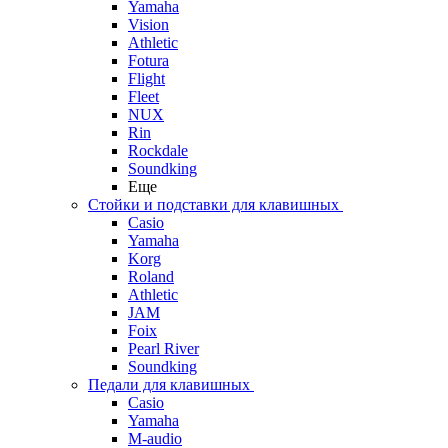
Yamaha
Vision
Athletic
Fotura
Flight
Fleet
NUX
Rin
Rockdale
Soundking
Еще
Стойки и подставки для клавишных
Casio
Yamaha
Korg
Roland
Athletic
JAM
Foix
Pearl River
Soundking
Педали для клавишных
Casio
Yamaha
M-audio