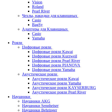
Vision
Roland
Pearl River
Чехлы, накидки для клавишных
Casio
BagSy
Адаптеры для Клавишных
Casio
Yamaha
Рояли
Цифровые рояли
Цифровые рояли Kawai
Цифровые рояли Kurzweil
Цифровые рояли Pearl River
Цифровые рояли PIANOVA
Цифровые рояли Yamaha
Акустические рояли
Акустические рояли Kawai
Акустические рояли Yamaha
Акустические рояли KAYSERBURG
Акустические рояли Pearl River
Наушники
Наушники AKG
Наушники Sennheiser
Наушники Behringer