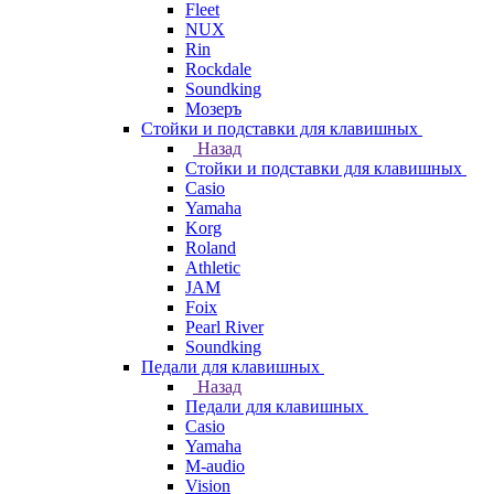
Fleet
NUX
Rin
Rockdale
Soundking
Мозеръ
Стойки и подставки для клавишных
Назад
Стойки и подставки для клавишных
Casio
Yamaha
Korg
Roland
Athletic
JAM
Foix
Pearl River
Soundking
Педали для клавишных
Назад
Педали для клавишных
Casio
Yamaha
M-audio
Vision