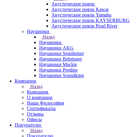
Акустические рояли
Акустические рояли Kawai
Акустические рояли Yamaha
Акустические рояли KAYSERBURG
Акустические рояли Pearl River
Наушники
Назад
Наушники
Наушники AKG
Наушники Sennheiser
Наушники Behringer
Наушники Mackie
Наушники Prodipe
Наушники Soundking
Компания
Назад
Компания
О компании
Наша Философия
Сертификаты
Отзывы
Офисы
Покупателю
Назад
Покупателю