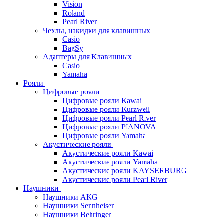
Vision
Roland
Pearl River
Чехлы, накидки для клавишных
Casio
BagSy
Адаптеры для Клавишных
Casio
Yamaha
Рояли
Цифровые рояли
Цифровые рояли Kawai
Цифровые рояли Kurzweil
Цифровые рояли Pearl River
Цифровые рояли PIANOVA
Цифровые рояли Yamaha
Акустические рояли
Акустические рояли Kawai
Акустические рояли Yamaha
Акустические рояли KAYSERBURG
Акустические рояли Pearl River
Наушники
Наушники AKG
Наушники Sennheiser
Наушники Behringer