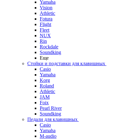
Yamaha
Vision
Athletic
Fotura
Flight
Fleet
NUX
Rin
Rockdale
Soundking
Еще
Стойки и подставки для клавишных
Casio
Yamaha
Korg
Roland
Athletic
JAM
Foix
Pearl River
Soundking
Педали для клавишных
Casio
Yamaha
M-audio