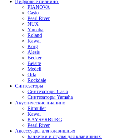
Цифровые пианино
PIANOVA
Casio
Pearl River
NUX
Yamaha
Roland
Kawai
Korg
Alesis
Becker
Beisite
Medeli
Orla
Rockdale
Синтезаторы
Синтезаторы Casio
Синтезаторы Yamaha
Акустические пианино
Ritmuller
Kawai
KAYSERBURG
Pearl River
Аксессуары для клавишных
Банкетки и стулья для клавишных