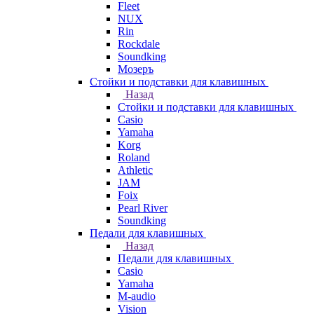
Fleet
NUX
Rin
Rockdale
Soundking
Мозеръ
Стойки и подставки для клавишных
Назад
Стойки и подставки для клавишных
Casio
Yamaha
Korg
Roland
Athletic
JAM
Foix
Pearl River
Soundking
Педали для клавишных
Назад
Педали для клавишных
Casio
Yamaha
M-audio
Vision