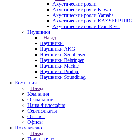
Акустические рояли
Акустические рояли Kawai
Акустические рояли Yamaha
Акустические рояли KAYSERBURG
Акустические рояли Pearl River
Наушники
Назад
Наушники
Наушники AKG
Наушники Sennheiser
Наушники Behringer
Наушники Mackie
Наушники Prodipe
Наушники Soundking
Компания
Назад
Компания
О компании
Наша Философия
Сертификаты
Отзывы
Офисы
Покупателю
Назад
Покупателю