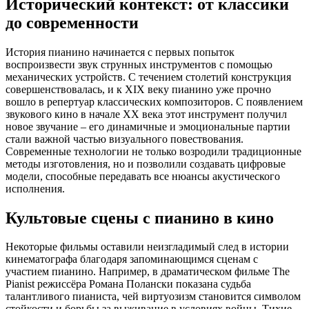
Исторический контекст: от классики
до современности
История пианино начинается с первых попыток
воспроизвести звук струнных инструментов с помощью
механических устройств. С течением столетий конструкция
совершенствовалась, и к XIX веку пианино уже прочно
вошло в репертуар классических композиторов. С появлением
звукового кино в начале XX века этот инструмент получил
новое звучание – его динамичные и эмоциональные партии
стали важной частью визуального повествования.
Современные технологии не только возродили традиционные
методы изготовления, но и позволили создавать цифровые
модели, способные передавать все нюансы акустического
исполнения.
Культовые сцены с пианино в кино
Некоторые фильмы оставили неизгладимый след в истории
кинематографа благодаря запоминающимся сценам с
участием пианино. Например, в драматическом фильме The
Pianist режиссёра Романа Полански показана судьба
талантливого пианиста, чей виртуозизм становится символом
стойкости и борьбы за выживание в условиях войны. Тихие,