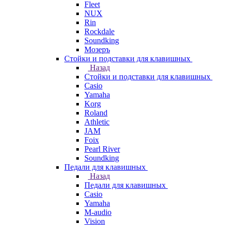
Fleet
NUX
Rin
Rockdale
Soundking
Мозеръ
Стойки и подставки для клавишных
Назад
Стойки и подставки для клавишных
Casio
Yamaha
Korg
Roland
Athletic
JAM
Foix
Pearl River
Soundking
Педали для клавишных
Назад
Педали для клавишных
Casio
Yamaha
M-audio
Vision