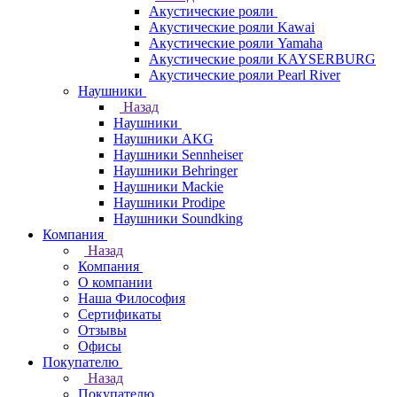
Акустические рояли
Акустические рояли Kawai
Акустические рояли Yamaha
Акустические рояли KAYSERBURG
Акустические рояли Pearl River
Наушники
Назад
Наушники
Наушники AKG
Наушники Sennheiser
Наушники Behringer
Наушники Mackie
Наушники Prodipe
Наушники Soundking
Компания
Назад
Компания
О компании
Наша Философия
Сертификаты
Отзывы
Офисы
Покупателю
Назад
Покупателю