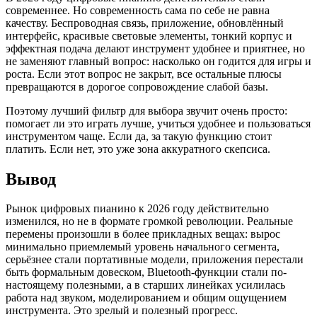
современнее. Но современность сама по себе не равна
качеству. Беспроводная связь, приложение, обновлённый
интерфейс, красивые световые элементы, тонкий корпус и
эффектная подача делают инструмент удобнее и приятнее, но
не заменяют главный вопрос: насколько он годится для игры и
роста. Если этот вопрос не закрыт, все остальные плюсы
превращаются в дорогое сопровождение слабой базы.
Поэтому лучший фильтр для выбора звучит очень просто:
помогает ли это играть лучше, учиться удобнее и пользоваться
инструментом чаще. Если да, за такую функцию стоит
платить. Если нет, это уже зона аккуратного скепсиса.
Вывод
Рынок цифровых пианино к 2026 году действительно
изменился, но не в формате громкой революции. Реальные
перемены произошли в более прикладных вещах: вырос
минимально приемлемый уровень начального сегмента,
серьёзнее стали портативные модели, приложения перестали
быть формальным довеском, Bluetooth-функции стали по-
настоящему полезными, а в старших линейках усилилась
работа над звуком, моделированием и общим ощущением
инструмента. Это зрелый и полезный прогресс.