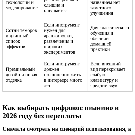
технологии и
названием нет
слышна и
моделирование
заметного
ощущается
улучшения
Если инструмент
Для классического
Сотни тембров
нужен для
обучения и
и длинный
аранжировки,
обычной
список
развлечения и
домашней
эффектов
широких
практики
экспериментов
Если инструмент
Если внешний
Премиальный
должен
вид перекрывает
дизайн и новая
полноценно жить
слабую
отделка
в интерьере много
клавиатуру и
лет
средний звук
Как выбирать цифровое пианино в
2026 году без переплаты
Сначала смотреть на сценарий использования, а