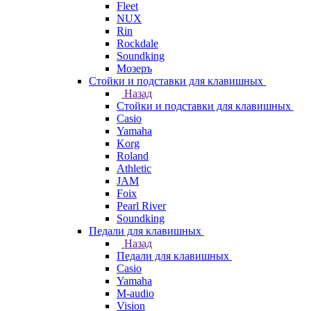
Fleet
NUX
Rin
Rockdale
Soundking
Мозеръ
Стойки и подставки для клавишных
Назад
Стойки и подставки для клавишных
Casio
Yamaha
Korg
Roland
Athletic
JAM
Foix
Pearl River
Soundking
Педали для клавишных
Назад
Педали для клавишных
Casio
Yamaha
M-audio
Vision