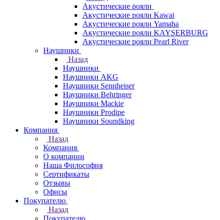
Акустические рояли
Акустические рояли Kawai
Акустические рояли Yamaha
Акустические рояли KAYSERBURG
Акустические рояли Pearl River
Наушники
Назад
Наушники
Наушники AKG
Наушники Sennheiser
Наушники Behringer
Наушники Mackie
Наушники Prodipe
Наушники Soundking
Компания
Назад
Компания
О компании
Наша Философия
Сертификаты
Отзывы
Офисы
Покупателю
Назад
Покупателю