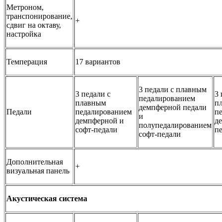
Метроном,
транспонирование,
+
сдвиг на октаву,
настройка
Темперация
17 вариантов
3 педали с плавным
3 педали с
3 
педалированием
плавным
п
демпферной педали
Педали
педалированием
п
и
демпферной и
д
полупедалированием
софт-педали
п
софт-педали
Дополнительная
+
визуальная панель
Акустическая система