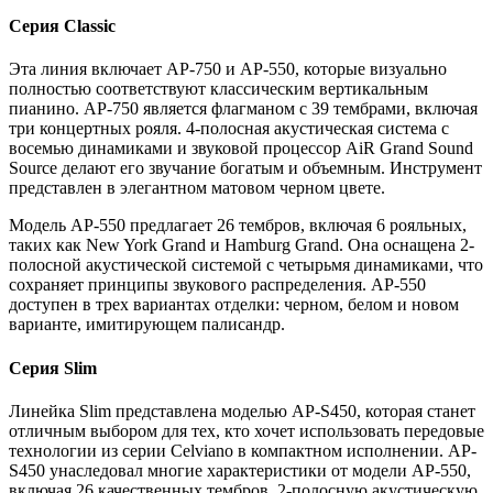
Серия Classic
Эта линия включает AP-750 и AP-550, которые визуально
полностью соответствуют классическим вертикальным
пианино. AP-750 является флагманом с 39 тембрами, включая
три концертных рояля. 4-полосная акустическая система с
восемью динамиками и звуковой процессор AiR Grand Sound
Source делают его звучание богатым и объемным. Инструмент
представлен в элегантном матовом черном цвете.
Модель AP-550 предлагает 26 тембров, включая 6 рояльных,
таких как New York Grand и Hamburg Grand. Она оснащена 2-
полосной акустической системой с четырьмя динамиками, что
сохраняет принципы звукового распределения. AP-550
доступен в трех вариантах отделки: черном, белом и новом
варианте, имитирующем палисандр.
Серия Slim
Линейка Slim представлена моделью AP-S450, которая станет
отличным выбором для тех, кто хочет использовать передовые
технологии из серии Celviano в компактном исполнении. AP-
S450 унаследовал многие характеристики от модели AP-550,
включая 26 качественных тембров, 2-полосную акустическую