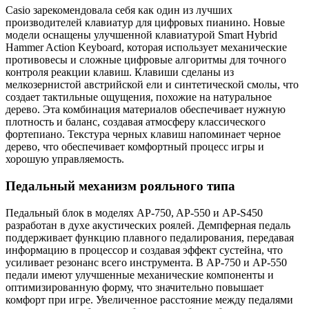
Casio зарекомендовала себя как один из лучших
производителей клавиатур для цифровых пианино. Новые
модели оснащены улучшенной клавиатурой Smart Hybrid
Hammer Action Keyboard, которая использует механические
противовесы и сложные цифровые алгоритмы для точного
контроля реакции клавиш. Клавиши сделаны из
мелкозернистой австрийской ели и синтетической смолы, что
создает тактильные ощущения, похожие на натуральное
дерево. Эта комбинация материалов обеспечивает нужную
плотность и баланс, создавая атмосферу классического
фортепиано. Текстура черных клавиш напоминает черное
дерево, что обеспечивает комфортный процесс игры и
хорошую управляемость.
Педальный механизм рояльного типа
Педальный блок в моделях AP-750, AP-550 и AP-S450
разработан в духе акустических роялей. Демпферная педаль
поддерживает функцию плавного педалирования, передавая
информацию в процессор и создавая эффект сустейна, что
усиливает резонанс всего инструмента. В AP-750 и AP-550
педали имеют улучшенные механические компоненты и
оптимизированную форму, что значительно повышает
комфорт при игре. Увеличенное расстояние между педалями