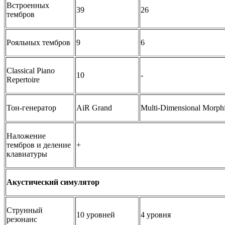
Встроенных
39
26
тембров
Рояльных тембров
9
6
Classical Piano
10
-
Repertoire
Тон-генератор
AiR Grand
Multi-Dimensional Morph
Наложение
тембров и деление
+
клавиатуры
Акустический симулятор
Струнный
10 уровней
4 уровня
резонанс