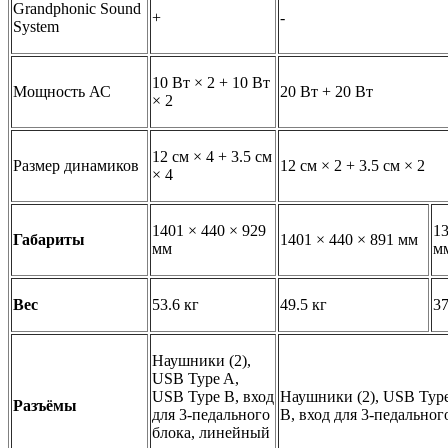
Grandphonic Sound
+
-
System
10 Вт × 2 + 10 Вт
Мощность АС
20 Вт + 20 Вт
× 2
12 см × 4 + 3.5 см
Размер динамиков
12 см × 2 + 3.5 см × 2
× 4
1401 × 440 × 929
13
Габариты
1401 × 440 × 891 мм
мм
м
Вес
53.6 кг
49.5 кг
37
Наушники (2),
USB Type A,
USB Type B, вход
Наушники (2), USB Typ
Разъёмы
для 3-педального
B, вход для 3-педальног
блока, линейный