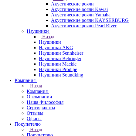
Акустические рояли
Акустические рояли Kawai
Акустические рояли Yamaha
Акустические рояли KAYSERBURG
Акустические рояли Pearl River
Наушники
Назад
Наушники
Наушники AKG
Наушники Sennheiser
Наушники Behringer
Наушники Mackie
Наушники Prodipe
Наушники Soundking
Компания
Назад
Компания
О компании
Наша Философия
Сертификаты
Отзывы
Офисы
Покупателю
Назад
Покупателю