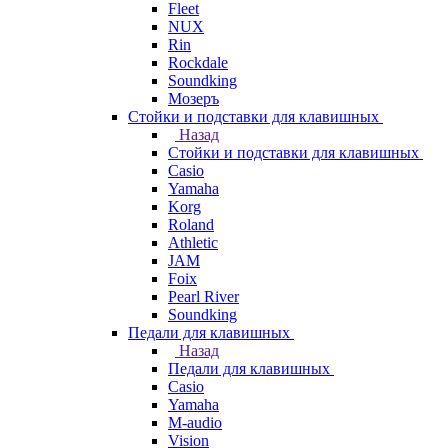
Fleet
NUX
Rin
Rockdale
Soundking
Мозеръ
Стойки и подставки для клавишных
Назад
Стойки и подставки для клавишных
Casio
Yamaha
Korg
Roland
Athletic
JAM
Foix
Pearl River
Soundking
Педали для клавишных
Назад
Педали для клавишных
Casio
Yamaha
M-audio
Vision