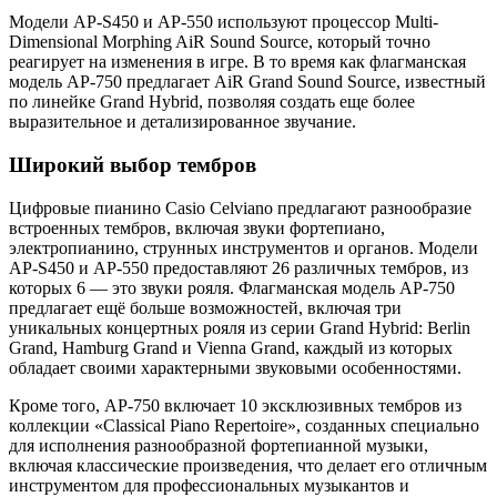
Модели AP-S450 и AP-550 используют процессор Multi-
Dimensional Morphing AiR Sound Source, который точно
реагирует на изменения в игре. В то время как флагманская
модель AP-750 предлагает AiR Grand Sound Source, известный
по линейке Grand Hybrid, позволяя создать еще более
выразительное и детализированное звучание.
Широкий выбор тембров
Цифровые пианино Casio Celviano предлагают разнообразие
встроенных тембров, включая звуки фортепиано,
электропианино, струнных инструментов и органов. Модели
AP-S450 и AP-550 предоставляют 26 различных тембров, из
которых 6 — это звуки рояля. Флагманская модель AP-750
предлагает ещё больше возможностей, включая три
уникальных концертных рояля из серии Grand Hybrid: Berlin
Grand, Hamburg Grand и Vienna Grand, каждый из которых
обладает своими характерными звуковыми особенностями.
Кроме того, AP-750 включает 10 эксклюзивных тембров из
коллекции «Classical Piano Repertoire», созданных специально
для исполнения разнообразной фортепианной музыки,
включая классические произведения, что делает его отличным
инструментом для профессиональных музыкантов и