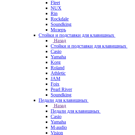
Fleet
NUX
Rin
Rockdale
Soundking
Мозеръ
Стойки и подставки для клавишных
Назад
Стойки и подставки для клавишных
Casio
Yamaha
Korg
Roland
Athletic
JAM
Foix
Pearl River
Soundking
Педали для клавишных
Назад
Педали для клавишных
Casio
Yamaha
M-audio
Vision