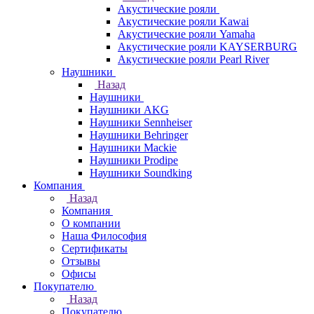
Акустические рояли
Акустические рояли Kawai
Акустические рояли Yamaha
Акустические рояли KAYSERBURG
Акустические рояли Pearl River
Наушники
Назад
Наушники
Наушники AKG
Наушники Sennheiser
Наушники Behringer
Наушники Mackie
Наушники Prodipe
Наушники Soundking
Компания
Назад
Компания
О компании
Наша Философия
Сертификаты
Отзывы
Офисы
Покупателю
Назад
Покупателю